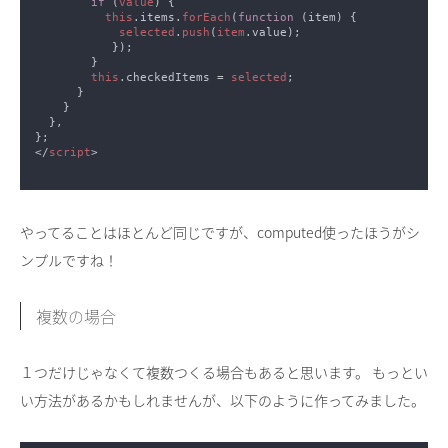
if 
(
value
this
.items.
forEach
(
function 
selected
.
push
(
item
this
.checkedItems = 
selected
</
script
やってることはほとんど同じですが、computed使ったほうがシ
ンプルですね！
複数の場合
１つだけじゃなくて複数つくる場合もあると思います。 もっとい
い方法があるかもしれませんが、以下のように作ってみました。