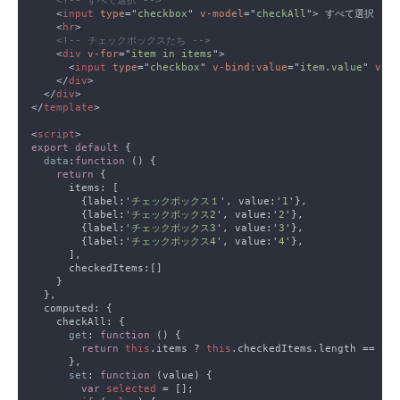
    <
input 
type
="
checkbox
" 
v-model
="
checkAll
    <
hr
    <
div 
v-for
="
item in items
      <
input 
type
="
checkbox
" 
v-bind:value
="
item.value
" 
v-mo
    </
div
  </
div
</
template
<
script
export default 
data
:
function 
return 
        {label:'
チェックボックス１
', value:'
1
        {label:'
チェックボックス2
', value:'
2
        {label:'
チェックボックス3
', value:'
3
        {label:'
チェックボックス4
', value:'
4
get
: 
function 
return 
this
.items ? 
this
.checkedItems.length == 
thi
set
: 
function 
var 
selected 