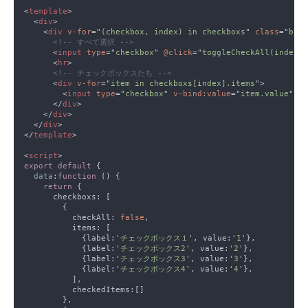
<
template
  <
div
    <
div 
v-for
="
(checkbox, index) in checkboxs
" 
class
="
boxO
      <
input 
type
="
checkbox
" 
@click
="
toggleCheckAll(index)
"
      <
hr
      <
div 
v-for
="
item in checkboxs[index].items
        <
input 
type
="
checkbox
" 
v-bind:value
="
item.value
" 
v-
      </
div
    </
div
  </
div
</
template
<
script
export default 
data
:
function 
return 
          checkAll: 
false
            {label:'
チェックボックス１
', value:'
1
            {label:'
チェックボックス2
', value:'
2
            {label:'
チェックボックス3
', value:'
3
            {label:'
チェックボックス4
', value:'
4