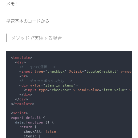
メモ！
早速基本のコードから
メソッドで実装する場合
<
template
  <
div
    <
input 
type
="
checkbox
" 
@click
="
toggleCheckAll
" 
v-model
=
    <
hr
    <
div 
v-for
="
item in items
      <
input 
type
="
checkbox
" 
v-bind:value
="
item.value
" 
v-mo
    </
div
  </
div
</
template
<
script
export default 
data
:
function 
return 
      checkAll: 
false