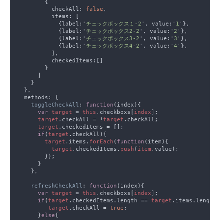
          checkAll: 
false
            {label:'
チェックボックス１-2
', value:'
1
            {label:'
チェックボックス2-2
', value:'
2
            {label:'
チェックボックス3-2
', value:'
3
            {label:'
チェックボックス4-2
', value:'
4
toggleCheckAll
: 
function
var 
target 
= 
this
.checkboxs[
index
target
.checkAll = !
target
target
if
(
target
target
.items.
forEach
(
function
target
.checkedItems.
push
(
item
refreshCheckAll
: 
function
var 
target 
= 
this
.checkboxs[
index
if
(
target
.checkedItems.length == 
target
target
.checkAll = 
true
      }
else