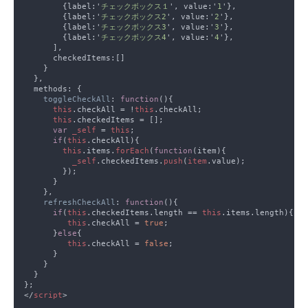
        {label:'
チェックボックス１
', value:'
1
        {label:'
チェックボックス2
', value:'
2
        {label:'
チェックボックス3
', value:'
3
        {label:'
チェックボックス4
', value:'
4
toggleCheckAll
: 
function
this
.checkAll = !
this
this
var 
_self 
= 
this
if
(
this
this
.items.
forEach
(
function
_self
.checkedItems.
push
(
item
refreshCheckAll
: 
function
if
(
this
.checkedItems.length == 
this
this
.checkAll = 
true
      }
else
this
.checkAll = 
false
</
script