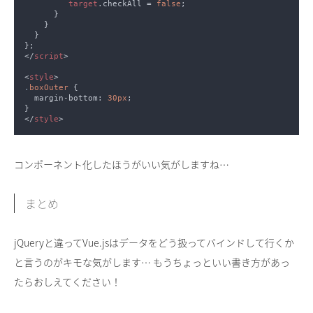
target
.checkAll = 
false
</
script
<
style
.
boxOuter 
  margin-bottom: 
30px
</
style
コンポーネント化したほうがいい気がしますね…
まとめ
jQueryと違ってVue.jsはデータをどう扱ってバインドして行くか
と言うのがキモな気がします… もうちょっといい書き方があっ
たらおしえてください！